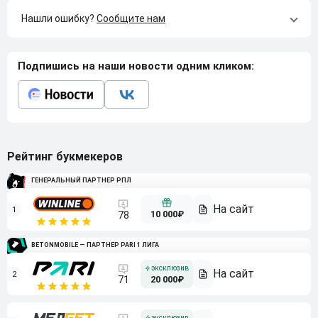
Нашли ошибку?
Сообщите нам
Подпишись на наши новости одним кликом:
Рейтинг букмекеров
ГЕНЕРАЛЬНЫЙ ПАРТНЕР РПЛ
1
10 000₽
78
BETONMOBILE — ПАРТНЕР PARI 1 ЛИГА
2
71
20 000₽