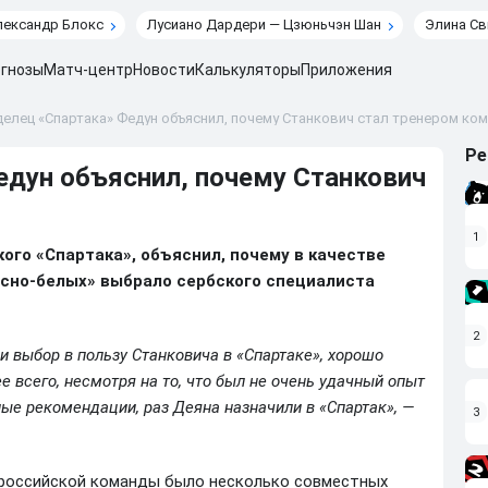
лександр Блокс
Лусиано Дардери — Цзюньчэн Шан
Элина Св
гнозы
Матч-центр
Новости
Калькуляторы
Приложения
елец «Спартака» Федун объяснил, почему Станкович стал тренером ко
Ре
едун объяснил, почему Станкович
1
ого «Спартака», объяснил, почему в качестве
асно-белых» выбрало сербского специалиста
2
 выбор в пользу Станковича в «Спартаке», хорошо
 всего, несмотря на то, что был не очень удачный опыт
ные рекомендации, раз Деяна назначили в «Спартак», —
3
у российской команды было несколько совместных