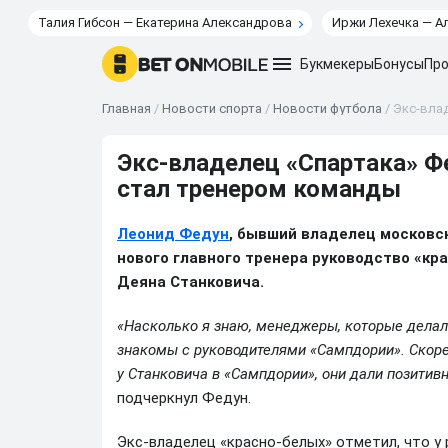
Талия Гибсон — Екатерина Александрова
Иржи Лехечка — А
Букмекеры
Бонусы
Про
Главная
/
Новости спорта
/
Новости футбола
/
Экс-влад
Экс-владелец «Спартака» Ф
стал тренером команды
Леонид Федун
, бывший владелец московск
нового главного тренера руководство «кр
Деяна Станковича.
«Насколько я знаю, менеджеры, которые делали
знакомы с руководителями «Сампдории». Скорее
у Станковича в «Сампдории», они дали позитив
подчеркнул Федун.
Экс-владелец «красно-белых» отметил, что 