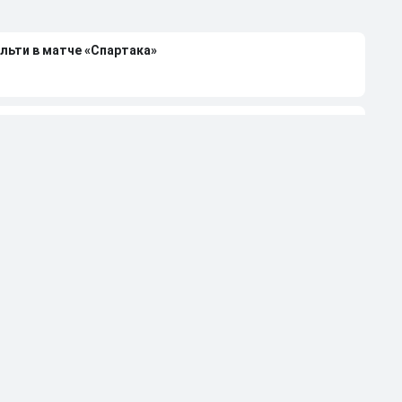
льти в матче «Спартака»
н объяснил курьезный пенальти в матче «Спартака»
6/27 в РПЛ
тся на игре «Краснодара»