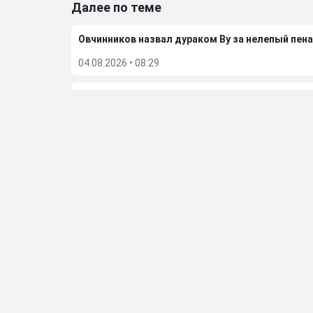
Далее по теме
Овчинников назвал дураком Ву за нелепый пена
04.08.2026
•
08:29
«Это проблема вратаря и защитника». Лапочки
02.08.2026
•
23:19
Гаджиев поделился ожиданиями от сезона-202
02.08.2026
•
07:49
Мостовой заявил, что уход Сперцяна сказывае
01.08.2026
•
07:25
Больше новостей
Выбор редакции