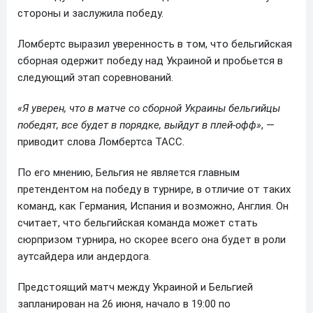
стороны и заслужила победу.
Ломбертс выразил уверенность в том, что бельгийская
сборная одержит победу над Украиной и пробьется в
следующий этап соревнований.
«Я уверен, что в матче со сборной Украины бельгийцы
победят, все будет в порядке, выйдут в плей-офф»
, —
приводит слова Ломбертса ТАСС.
По его мнению, Бельгия не является главным
претендентом на победу в турнире, в отличие от таких
команд, как Германия, Испания и возможно, Англия. Он
считает, что бельгийская команда может стать
сюрпризом турнира, но скорее всего она будет в роли
аутсайдера или андердога.
Предстоящий матч между Украиной и Бельгией
запланирован на 26 июня, начало в 19:00 по