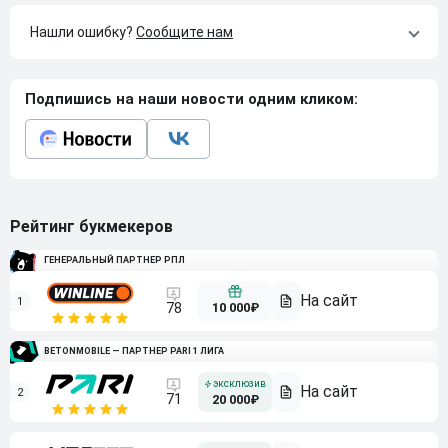
Нашли ошибку?
Сообщите нам
Подпишись на наши новости одним кликом:
Рейтинг букмекеров
ГЕНЕРАЛЬНЫЙ ПАРТНЕР РПЛ
1
10 000₽
78
BETONMOBILE — ПАРТНЕР PARI 1 ЛИГА
2
71
20 000₽