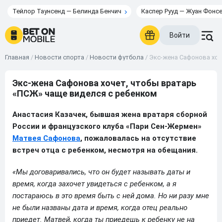
Тейлор Таунсенд — Белинда Бенчич
Каспер Рууд — Жуан Фонс
Войти
Главная
/
Новости спорта
/
Новости футбола
/
Экс-жена Сафонова хоч
Экс-жена Сафонова хочет, чтобы вратарь
«ПСЖ» чаще виделся с ребенком
Анастасия Казачек, бывшая жена вратаря сборной
России и французского клуба «Пари Сен-Жермен»
Матвея Сафонова
, пожаловалась на отсутствие
встреч отца с ребенком, несмотря на обещания.
«Мы договаривались, что он будет называть даты и
время, когда захочет увидеться с ребенком, а я
постараюсь в это время быть с ней дома. Но ни разу мне
не были названы дата и время, когда отец реально
приедет. Матвей, когда ты приедешь к ребенку не на