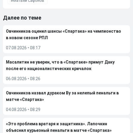
Матвей Сафонов
Далее по теме
Овчинников оценил шансы «Спартака» на чемпионство
в новом сезоне РПЛ
07.08.2026
•
08:17
Масалитин не уверен, что в «Спартаке» примут Даку
после его националистических кричалок
06.08.2026
•
08:26
Овчинников назвал дураком Ву за нелепый пенальти в
матче «Спартака»
04.08.2026
•
08:29
«Это проблема вратаря и защитника». Лапочкин
объяснил курьезный пенальти в матче «Спартака»