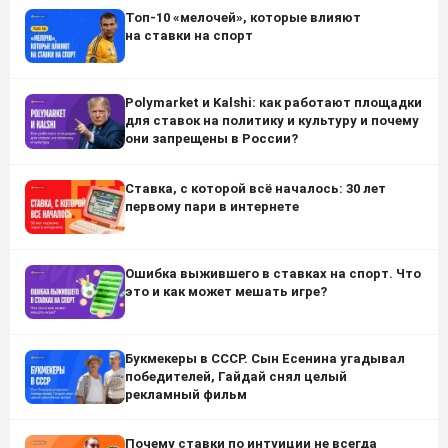
Топ-10 «мелочей», которые влияют
на ставки на спорт
Polymarket и Kalshi: как работают площадки
для ставок на политику и культуру и почему
они запрещены в России?
Ставка, с которой всё началось: 30 лет
первому пари в интернете
Ошибка выжившего в ставках на спорт. Что
это и как может мешать игре?
Букмекеры в СССР. Сын Есенина угадывал
победителей, Гайдай снял целый
рекламный фильм
Почему ставки по интуиции не всегда