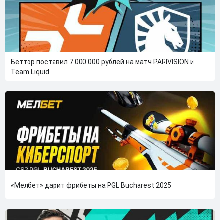
Беттор поставил 7 000 000 рублей на матч PARIVISION и
Team Liquid
«Мелбет» дарит фрибеты на PGL Bucharest 2025