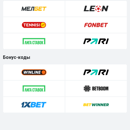
Бонус-коды