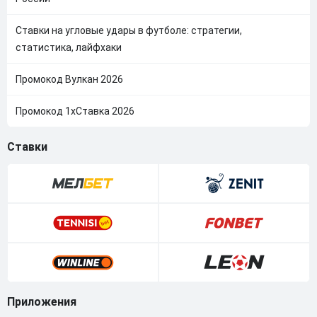
Ставки на угловые удары в футболе: стратегии,
статистика, лайфхаки
Промокод Вулкан 2026
Промокод 1хСтавка 2026
Ставки
Приложения