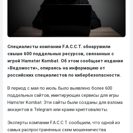
Специалисты компании F.A.C.C.T. обнаружили
свыше 600 поддельных ресурсов, связанных с
игрой Hamster Kombat. Об этом сообщает издание
«Ведомости», опираясь на информацию от
российских специалистов по кибербезопасности.
В период с мая по июль было выявлено более 600
поддельных сайтов, имитирующих сервисы для игры
Hamster Kombat. Эти сайты были созданы для взлома
аккаунтов в Telegram или кражи криптовалюты.
Эксперты компании F.A.C.C.T. сообщили, что одной из
самых распространённых схем мошенничества