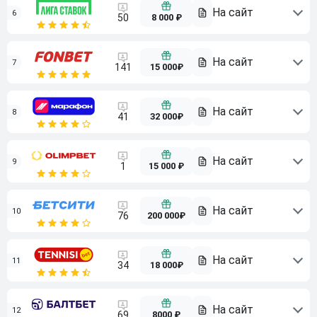
6
8 000 ₽
50
7
15 000₽
141
8
32 000₽
41
9
15 000 ₽
1
10
200 000₽
76
11
18 000₽
34
12
8000 ₽
69