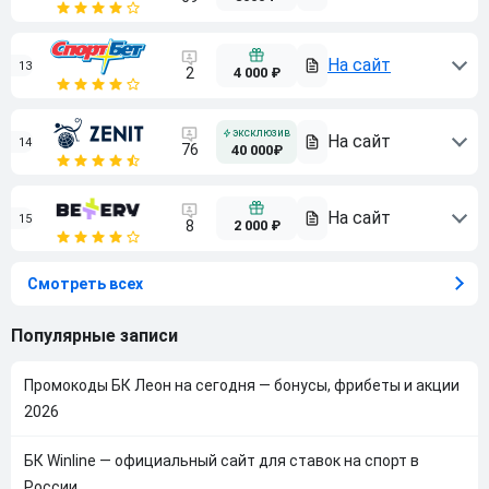
13
4 000 ₽
2
14
76
40 000₽
15
2 000 ₽
8
Смотреть всех
Популярные записи
Промокоды БК Леон на сегодня — бонусы, фрибеты и акции
2026
БК Winline — официальный сайт для ставок на спорт в
России