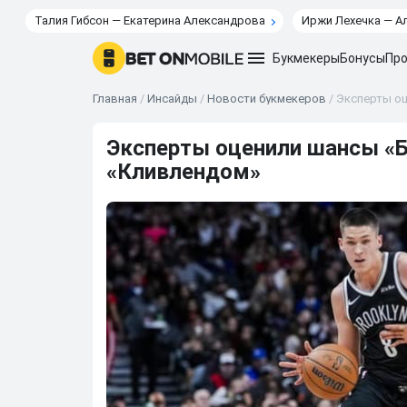
Талия Гибсон — Екатерина Александрова
Иржи Лехечка — А
Букмекеры
Бонусы
Про
Главная
/
Инсайды
/
Новости букмекеров
/
Эксперты оц
Эксперты оценили шансы «Б
«Кливлендом»