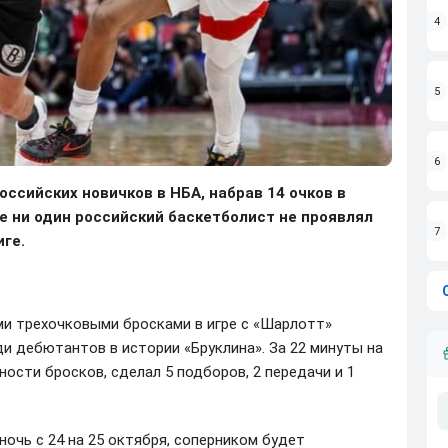
4
5
6
оссийских новичков в НБА, набрав 14 очков в
е ни один российский баскетболист не проявлял
7
иге.
ми трехочковыми бросками в игре с «Шарлотт»
ди дебютантов в истории «Бруклина». За 22 минуты на
ости бросков, сделал 5 подборов, 2 передачи и 1
очь с 24 на 25 октября, соперником будет