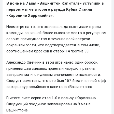
В ночь на 7 мая «Вашингтон Кэпиталз» уступили в
первом матче второго раунда Кубка Стэнли
«Каролине Харрикейнз».
Несмотря на то, что хозяева льда выступали в роли
команды, занявшей более высокое место в регулярном
сезоне, преимущество в течение всей встречи
сохраняли гости, что подтверждается, в том числе,
соотношением бросков в створ: 14 против 33.
Александр Овечкин в этой игре нанес один бросок,
применил два силовых приема и нарушил правила,
завершив матч с нулевым значением по полезности.
Следует заметить, что это был 157-й матч в плей-офф
за карьеру российского капитана «Вашингтона».
В итоге, счет серии стал 1-0 в пользу «Каролины».
Следующий поединок запланирован на 9 мая в
Вашингтоне.