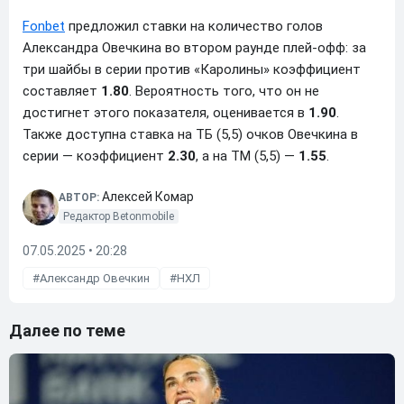
Fonbet
предложил ставки на количество голов
Александра Овечкина во втором раунде плей-офф: за
три шайбы в серии против «Каролины» коэффициент
составляет
1.80
. Вероятность того, что он не
достигнет этого показателя, оценивается в
1.90
.
Также доступна ставка на ТБ (5,5) очков Овечкина в
серии — коэффициент
2.30
, а на ТМ (5,5) —
1.55
.
Алексей Комар
АВТОР:
Редактор Betonmobile
07.05.2025 • 20:28
Александр Овечкин
НХЛ
Далее по теме