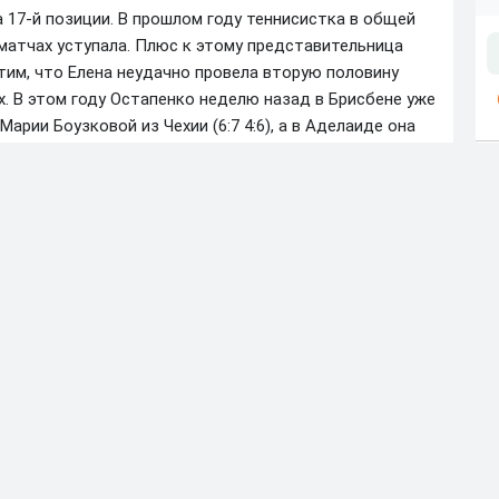
а 17-й позиции. В прошлом году теннисистка в общей
 матчах уступала. Плюс к этому представительница
тим, что Елена неудачно провела вторую половину
х. В этом году Остапенко неделю назад в Брисбене уже
арии Боузковой из Чехии (6:7 4:6), а в Аделаиде она
кой Магдаленой Фреш (4:6 6:1 6:1).
0-й строчке. Представительница США в предыдущем
24-х из которых она добивалась побед. К этому
 Страсбуре. На старте же текущего года Мэдисон в
, оказавшись слабей менее рейтинговой Клары Таусон
ernational Киз накануне в первом круге легко
йей (6:2 6:1).