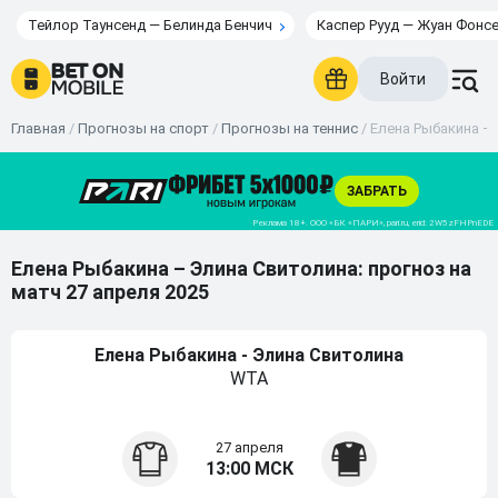
Тейлор Таунсенд — Белинда Бенчич
Каспер Рууд — Жуан Фонс
Войти
Главная
/
Прогнозы на спорт
/
Прогнозы на теннис
/
Елена Рыбакина – 
Елена Рыбакина – Элина Свитолина: прогноз на
матч 27 апреля 2025
Елена Рыбакина - Элина Свитолина
WTA
27 апреля
13:00 МСК