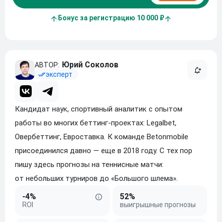
Бонус за регистрацию 10 000 ₽
Юрий Соколов
эксперт
Кандидат наук, спортивный аналитик с опытом
работы во многих беттинг-проектах: Legalbet,
Овербеттинг, Евроставка. К команде Betonmobile
присоединился давно — еще в 2018 году. С тех пор
пишу здесь прогнозы на теннисные матчи:
от небольших турниров до «Большого шлема».
-4%
52%
ROI
выигрышные прогнозы