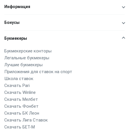
Информация
Бонусы
Букмекеры
Букмекерские конторы
Легальные букмекеры
Лучшие букмекеры
Приложения для ставок на спорт
Школа ставок
Скачать Pari
Скачать Winline
Скачать Мелбет
Скачать Фонбет
Скачать БК Леон
Скачать Лига Ставок
Скачать БЕТ-М