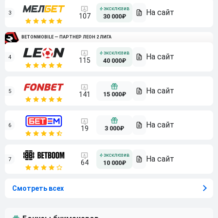
3
107
30 000₽
BETONMOBILE — ПАРТНЕР ЛЕОН 2 ЛИГА
4
115
40 000₽
5
15 000₽
141
6
3 000₽
19
7
64
10 000₽
Смотреть всех