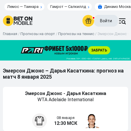
Лемос — Таинара
Гамрот — Салкиллд
Динамо Москв
Войти
Главная
/
Прогнозы на спорт
/
Прогнозы на теннис
/
Эмерсон Джонс – Д
Эмерсон Джонс – Дарья Касаткина: прогноз на
матч 8 января 2025
Эмерсон Джонс - Дарья Касаткина
WTA Adelaide International
08 января
12:30 МСК