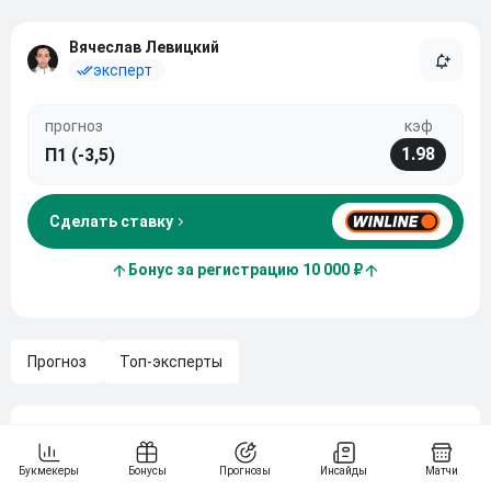
Вячеслав Левицкий
эксперт
прогноз
кэф
1.98
П1 (-3,5)
Сделать ставку
Бонус за регистрацию 10 000 ₽
Прогноз
Топ-эксперты
Американка Эмма Наварро сыграет с бразильянкой
Беатрис Хаддад-Майей на травяном покрытии
женского турнира серии WTA 500 в Лондоне. Матч 1/8