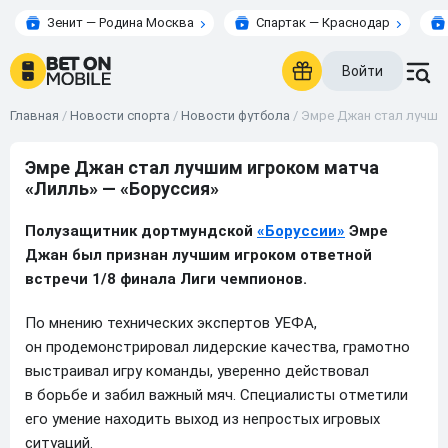
Зенит — Родина Москва
Спартак — Краснодар
Войти
Главная
/
Новости спорта
/
Новости футбола
/
Эмре Джан стал лучшим
Эмре Джан стал лучшим игроком матча
«Лилль» — «Боруссия»
Полузащитник дортмундской
«Боруссии»
Эмре
Джан был признан лучшим игроком ответной
встречи 1/8 финала Лиги чемпионов.
По мнению технических экспертов УЕФА,
он продемонстрировал лидерские качества, грамотно
выстраивал игру команды, уверенно действовал
в борьбе и забил важный мяч. Специалисты отметили
его умение находить выход из непростых игровых
ситуаций.