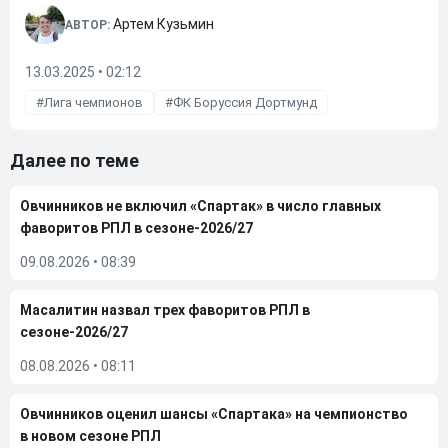
Артем Кузьмин
АВТОР:
13.03.2025 • 02:12
Лига чемпионов
ФК Боруссия Дортмунд
Далее по теме
Овчинников не включил «Спартак» в число главных
фаворитов РПЛ в сезоне-2026/27
09.08.2026
•
08:39
Масалитин назвал трех фаворитов РПЛ в
сезоне-2026/27
08.08.2026
•
08:11
Овчинников оценил шансы «Спартака» на чемпионство
в новом сезоне РПЛ