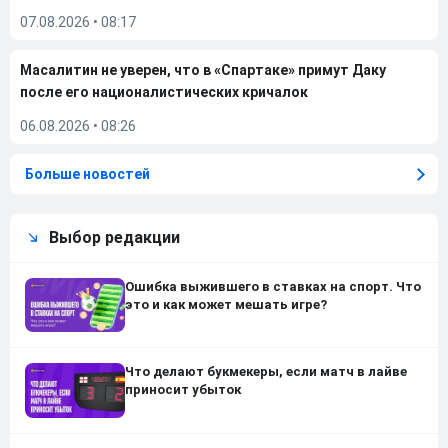
07.08.2026
•
08:17
Масалитин не уверен, что в «Спартаке» примут Даку
после его националистических кричалок
06.08.2026
•
08:26
Больше новостей
Выбор редакции
Ошибка выжившего в ставках на спорт. Что
это и как может мешать игре?
Что делают букмекеры, если матч в лайве
приносит убыток