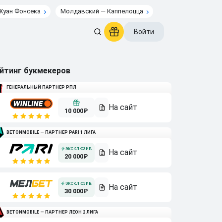
Жуан Фонсека
Молдавский — Каппелоцца
Войти
йтинг букмекеров
ГЕНЕРАЛЬНЫЙ ПАРТНЕР РПЛ
10 000₽
BETONMOBILE — ПАРТНЕР PARI 1 ЛИГА
20 000₽
30 000₽
BETONMOBILE — ПАРТНЕР ЛЕОН 2 ЛИГА