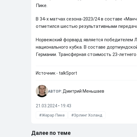
Пике.
В 34-х матчах сезона-2023/24 в составе «Манч
отметился шестью результативными передач
Норвежский форвард является победителем Л
национального кубка. В составе дортмундско
Германии. Трансферная стоимость 23-летнего
Источник - talkSport
Дмитрий Меньшаев
АВТОР:
21.03.2024 • 19:43
Жерар Пике
Эрлинг Холанд
Далее по теме