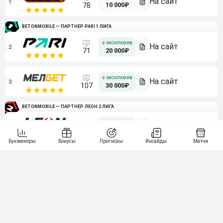
1
10 000₽
78
BETONMOBILE — ПАРТНЕР PARI 1 ЛИГА
2
71
20 000₽
3
107
30 000₽
BETONMOBILE — ПАРТНЕР ЛЕОН 2 ЛИГА
4
115
40 000₽
5
15 000₽
141
6
3 000₽
19