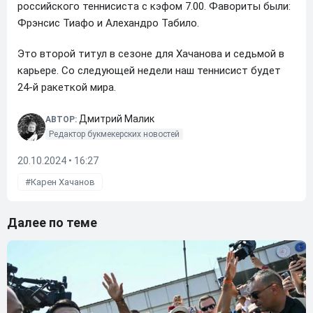
российского теннисиста с кэфом 7.00. Фавориты были:
Фрэнсис Тиафо и Алехандро Табило.
Это второй титул в сезоне для Хачанова и седьмой в
карьере. Со следующей недели наш теннисист будет
24-й ракеткой мира.
Дмитрий Малик
АВТОР:
Редактор букмекерских новостей
20.10.2024 • 16:27
Карен Хачанов
Далее по теме