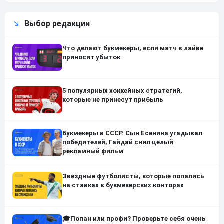
Выбор редакции
Что делают букмекеры, если матч в лайве
приносит убыток
5 популярных хоккейных стратегий,
которые не принесут прибыль
Букмекеры в СССР. Сын Есенина угадывал
победителей, Гайдай снял целый
рекламный фильм
Звездные футболисты, которые попались
на ставках в букмекерских конторах
🎓Попан или профи? Проверьте себя очень