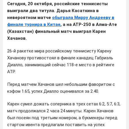
Сегодня, 20 октября, российские теннисисты
выиграли два титула. Дарья Касаткина в
невероятном матче
обыграла Мирру Андрееву в
финале турнира в Китае
, а на ATP-250 в Алма-Ате
(Казахстан) финальный матч выиграл Карен
Хачанов.
26-й ракетке мира российскому теннисисту Карену
Хачанову противостоял в финале канадец Габриэль
Диалло, занимающий сейчас 118-е место в рейтинге
ATP.
Перед матчем Хачанов шел небольшим фаворитом с
кэфом 1.65, успех Диалло оценивался за 2.40.
Карен сумел дожать соперника в трех сетах 6:2, 5:7, 6:3,
матч продолжался 2 часа 24 минуты. Карен Хачанов
был посеян под третьим номером, а букмекеры перед
стартом ивента предлагали поставить на успех