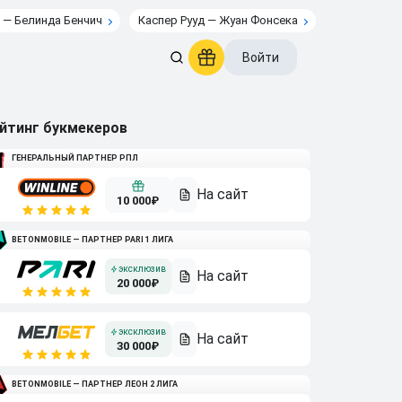
 — Белинда Бенчич
Каспер Рууд — Жуан Фонсека
Войти
йтинг букмекеров
ГЕНЕРАЛЬНЫЙ ПАРТНЕР РПЛ
10 000₽
BETONMOBILE — ПАРТНЕР PARI 1 ЛИГА
20 000₽
30 000₽
BETONMOBILE — ПАРТНЕР ЛЕОН 2 ЛИГА