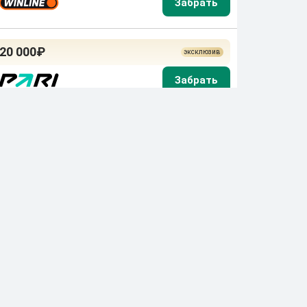
20 000₽
40 000₽
15 000₽
Промокоды