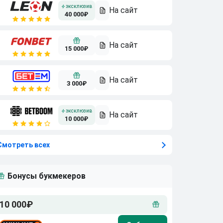
40 000₽
15 000₽
3 000₽
10 000₽
Смотреть всех
Бонусы букмекеров
10 000₽