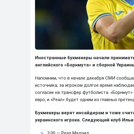
Иностранные букмекеры начали принимать
английского «Борнмута» и сборной Украин
Напомним, что в начале декабря СМИ сообща
источника, за игроком долгое время наблюда
согласие на трансфер футболиста. «Борнмут»
евро, и «Реал» будет одним из главных претен
Букмекеры верят инсайдерам и тоже счит
украинского игрока. Следующий клуб Ильи
3,00 — Реал Мадрид