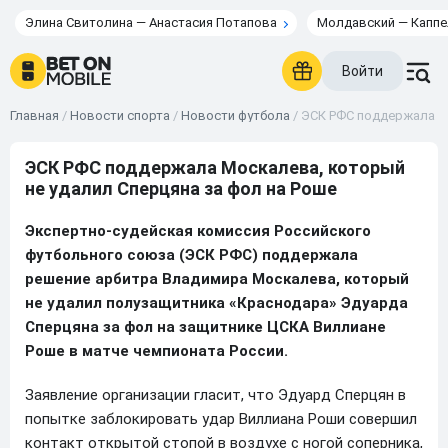
Элина Свитолина — Анастасия Потапова
Молдавский — Каппе
Войти
Главная
/
Новости спорта
/
Новости футбола
/
ЭСК РФС поддержала Мо
ЭСК РФС поддержала Москалева, который
не удалил Сперцяна за фол на Роше
Экспертно-судейская комиссия Российского
футбольного союза (ЭСК РФС) поддержала
решение арбитра Владимира Москалева, который
не удалил полузащитника «Краснодара» Эдуарда
Сперцяна за фол на защитнике ЦСКА Виллиане
Роше в матче чемпионата России.
Заявление организации гласит, что Эдуард Сперцян в
попытке заблокировать удар Виллиана Роши совершил
контакт открытой стопой в воздухе с ногой соперника,