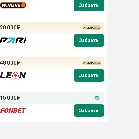
20 000₽
40 000₽
15 000₽