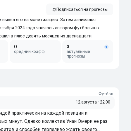
Подписаться на прогнозы
 и вывел его на монетизацию. Затем занимался
ктября 2024 года являюсь автором футбольных
ершил в плюс девять месяцев из двенадцати.
0
3
средний коэфф
актуальные
прогнозы
Футбол
12 августа
•
22:00
дой практически на каждой позиции и
вых минут. Однако коллектив Унаи Эмери не раз
оритов и способен терпеливо ждать своего