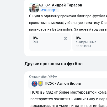
Андрей Тарасов
эксперт
С нуля в одиночку прокачал блог про футбол
проектом на медиафутбольную тематику. С о
прогнозов на Betonmobile. За первый год зав
0%
0%
ROI
выигрышные
прогнозы
другие прогнозы на футбол
Суперкубок УЕФА
ПСЖ - Астон Вилла
ПСЖ выглядит более мастеровитой коман
постарается захватить инициативу с пер
доказывал, что умеет играть против фав