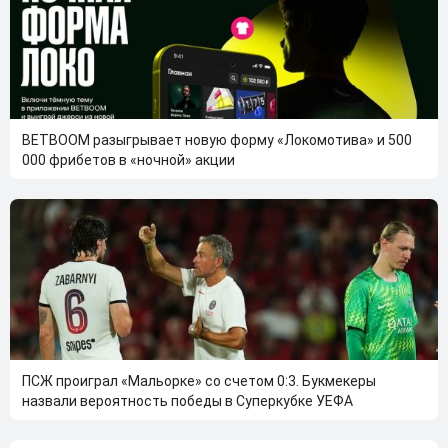
BETBOOM разыгрывает новую форму «Локомотива» и 500
000 фрибетов в «ночной» акции
ПСЖ проиграл «Мальорке» со счетом 0:3. Букмекеры
назвали вероятность победы в Суперкубке УЕФА