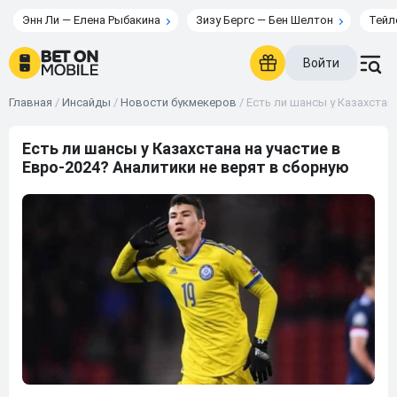
Энн Ли — Елена Рыбакина
Зизу Бергс — Бен Шелтон
Тейл
Войти
Главная
/
Инсайды
/
Новости букмекеров
/
Есть ли шансы у Казахстан
Есть ли шансы у Казахстана на участие в
Евро-2024? Аналитики не верят в сборную