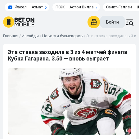
Факел — Ахмат
ПСЖ — Астон Вилла
Санкт-Галлен — 
Войти
Главная
/
Инсайды
/
Новости букмекеров
/
Эта ставка заходила в 3 из
Эта ставка заходила в 3 из 4 матчей финала
Кубка Гагарина. 3.50 — вновь сыграет