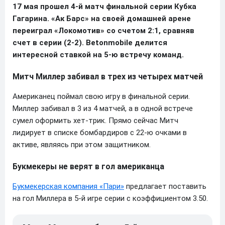
17 мая прошел 4-й матч финальной серии Кубка
Гагарина. «Ак Барс» на своей домашней арене
переиграл «Локомотив» со счетом 2:1, сравняв
счет в серии (2-2). Betonmobile делится
интересной ставкой на 5-ю встречу команд.
Митч Миллер забивал в трех из четырех матчей
Американец поймал свою игру в финальной серии.
Миллер забивал в 3 из 4 матчей, а в одной встрече
сумел оформить хет-трик. Прямо сейчас Митч
лидирует в списке бомбардиров с 22-ю очками в
активе, являясь при этом защитником.
Букмекеры не верят в гол американца
Букмекерская компания «Пари»
предлагает поставить
на гол Миллера в 5-й игре серии с коэффициентом 3.50.