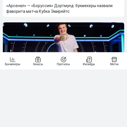
«Арсенал» — «Боруссия» Дортмунд: букмекеры назвали
фаворита матча Кубка Эмирейтс
Искусственный интеллект заранее угадал имя чемпиона
Мировой серии покера в Лас-Вегасе
Больше новостей
Выбор редакции