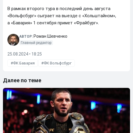
В рамках второго тура в последний день августа
«Вольфсбург» сыграет на выезде с «Хольштайном»,
а «Бавария» 1 сентября примет «Фрайбург».
Роман Шевченко
АВТОР:
Главный редактор
25.08.2024 • 18:25
ФК Бавария
ФК Вольфсбург
Далее по теме