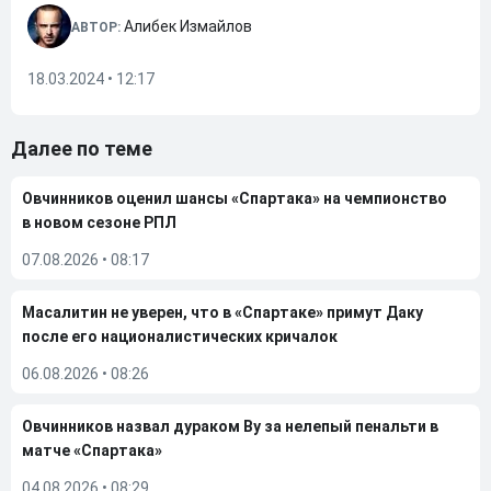
Алибек Измайлов
АВТОР:
18.03.2024 • 12:17
Далее по теме
Овчинников оценил шансы «Спартака» на чемпионство
в новом сезоне РПЛ
07.08.2026
•
08:17
Масалитин не уверен, что в «Спартаке» примут Даку
после его националистических кричалок
06.08.2026
•
08:26
Овчинников назвал дураком Ву за нелепый пенальти в
матче «Спартака»
04.08.2026
•
08:29