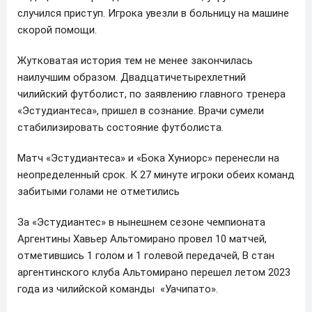
случился приступ. Игрока увезли в больницу на машине
скорой помощи.
Жутковатая история тем не менее закончилась
наилучшим образом. Двадцатичетырехлетний
чилийский футболист, по заявлению главного тренера
«Эстудиантеса», пришел в сознание. Врачи сумели
стабилизировать состояние футболиста.
Матч «Эстудиантеса» и «Бока Хуниорс» перенесли на
неопределенный срок. К 27 минуте игроки обеих команд
забитыми голами не отметились
За «Эстудиантес» в нынешнем сезоне чемпионата
Аргентины Хавьер Альтомирано провел 10 матчей,
отметившись 1 голом и 1 голевой передачей, В стан
аргентинского клуба Альтомирано перешел летом 2023
года из чилийской команды «Уачипато».