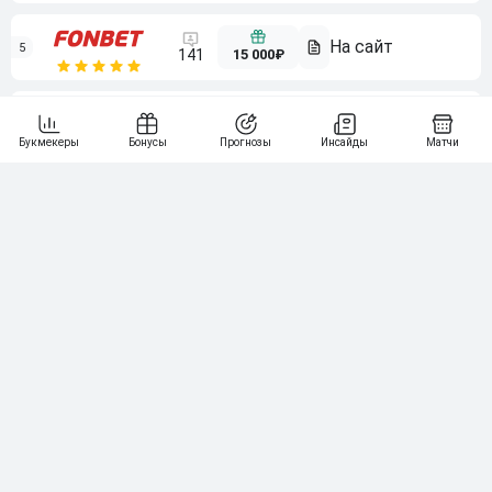
5
15 000₽
141
6
3 000₽
19
7
64
10 000₽
Смотреть всех