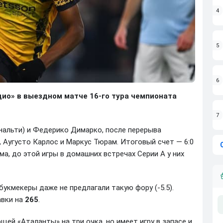
4
5
6
ио» в выездном матче 16-го тура чемпионата
7
енальти) и Федерико Димарко, после перерыва
 Аугусто Карлос и Маркус Тюрам. Итоговый счет — 6:0
ма, до этой игры в домашних встречах Серии А у них
о букмекеры даже не предлагали такую фору (-5.5).
авки на
265
.
ей «Аталанты» на три очка, но имеет игру в запасе и