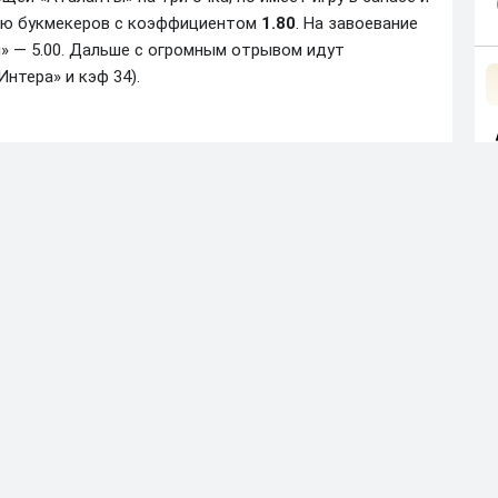
нию букмекеров с коэффициентом
1.80
. На завоевание
и» — 5.00. Дальше с огромным отрывом идут
нтера» и кэф 34).
 Лацио