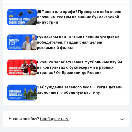
🎓Попан или профи? Проверьте себя очень
сложным тестом на знание букмекерской
индустрии
Букмекеры в СССР. Сын Есенина угадывал
победителей, Гайдай снял целый
рекламный фильм
Сколько зарабатывают футбольные клубы
на контрактах с букмекерами в разных
странах? От Бразилии до России
Заблуждение зеленого леса — когда детали
заслоняют глобальную картину
Нашли ошибку?
Сообщите нам