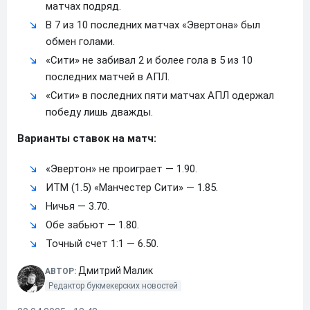
матчах подряд.
В 7 из 10 последних матчах «Эвертона» был
обмен голами.
«Сити» не забивал 2 и более гола в 5 из 10
последних матчей в АПЛ.
«Сити» в последних пяти матчах АПЛ одержал
победу лишь дважды.
Варианты ставок на матч:
«Эвертон» не проиграет — 1.90.
ИТМ (1.5) «Манчестер Сити» — 1.85.
Ничья — 3.70.
Обе забьют — 1.80.
Точный счет 1:1 — 6.50.
Дмитрий Малик
АВТОР:
Редактор букмекерских новостей