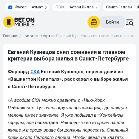
Факел — Ахмат
ПСЖ — Астон Вилла
Санкт-Галлен — 
Войти
Главная
/
Новости спорта
/
Евгений Кузнецов снял сомнения в главно
Евгений Кузнецов снял сомнения в главном
критерии выбора жилья в Санкт-Петербурге
Форвард
СКА
Евгений Кузнецов, перешедший из
«Вашингтон Кэпиталз», рассказал о выборе жилья
в Санкт-Петербурге.
«
А вообще СКА можно сравнить с «Нью‑Йорк
Рейнджерс». Тут очень крутая организация, где каждая
мелочь имеет значение. Я уже побывал в «Хоккейном
городе», всё посмотрел. Наконец‑то во вторник нашли
жилье и в среду вроде бы должны переехать. Спальный,
прям около Ледового дворца. Чтобы звезд не хватать,