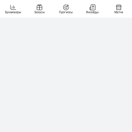
Двойная игра, 75 агентов на финале
«Уимблдона» и 30 000 евро за вход в бизнес.
Что такое кортсайдинг
Нашли ошибку?
Сообщите нам
Подпишись на наши новости одним кликом:
Рейтинг букмекеров
ГЕНЕРАЛЬНЫЙ ПАРТНЕР РПЛ
1
10 000₽
78