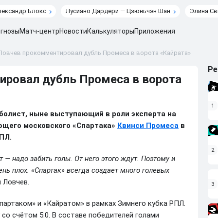
лександр Блокс
Лусиано Дардери — Цзюньчэн Шан
Элина Св
гнозы
Матч-центр
Новости
Калькуляторы
Приложения
 Ловчев прокомментировал дубль Промеса в ворота «Кайрата»
Ре
ировал дубль Промеса в ворота
1
тболист, ныне выступающий в роли эксперта на
ющего московского «Спартака»
Квинси Промеса
в
ПЛ.
2
т — надо забить голы. От него этого ждут. Поэтому и
чень плох. «Спартак» всегда создает много голевых
 Ловчев.
3
Спартаком» и «Кайратом» в рамках Зимнего кубка РПЛ.
со счётом 5:0. В составе победителей голами