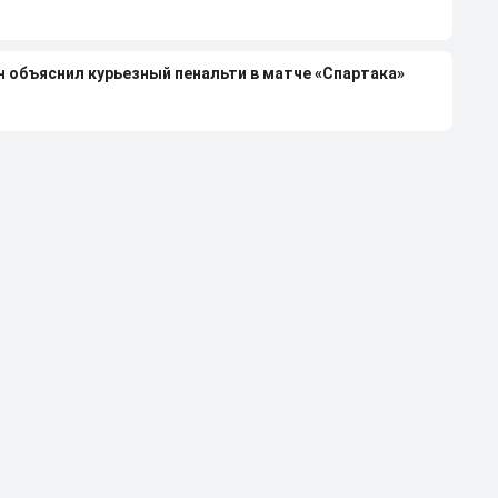
н объяснил курьезный пенальти в матче «Спартака»
6/27 в РПЛ
тся на игре «Краснодара»