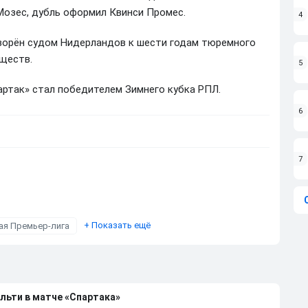
 Мозес, дубль оформил Квинси Промес.
4
ворён судом Нидерландов к шести годам тюремного
ществ.
5
ртак» стал победителем Зимнего кубка РПЛ.
6
7
+
Показать ещё
ая Премьер-лига
льти в матче «Спартака»