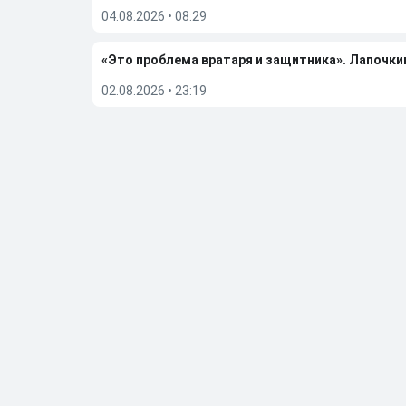
04.08.2026
•
08:29
«Это проблема вратаря и защитника». Лапочки
02.08.2026
•
23:19
Гаджиев поделился ожиданиями от сезона-202
02.08.2026
•
07:49
Мостовой заявил, что уход Сперцяна сказывае
01.08.2026
•
07:25
Больше новостей
Выбор редакции