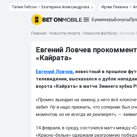
Талия Гибсон — Екатерина Александрова
Иржи Лехечка — А
Букмекеры
Бонусы
Про
Главная
/
Новости спорта
/
Новости футбола
/
Евгений
Евгений Ловчев прокоммент
«Кайрата»
Евгений Ловчев
, известный в прошлом фу
телевидении, высказался о дубле напада
ворота «Кайрата» в матче Зимнего кубка Р
«Промес выходил на замену, у него всё клокоче
забил. Ну и надо признать, что соперник был о
моментов, но не всегда их реализует»,
— заявил
14 февраля, в среду, состоялся матч между «
«Красно-белые» одержали разгромную победу 