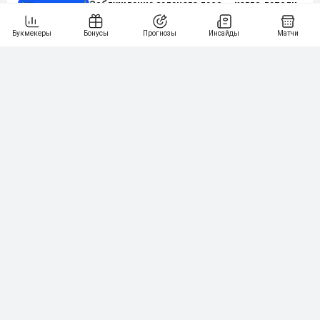
Заблуждение зеленого леса — когда детали
заслоняют глобальную картину
🎓Попан или профи? Проверьте себя очень
сложным тестом на знание букмекерской
индустрии
Эффект Линди помогает Джеффу Безосу
рулить Amazon, а мы рассказываем, как
использовать его в ставках на спорт
Нашли ошибку?
Сообщите нам
Подпишись на наши новости одним кликом: