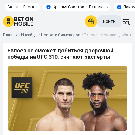
Баттл — Роста
Крылья Советов — Балтика
Локом
Войти
Главная
/
Инсайды
/
Новости букмекеров
/
Евлоев не сможет добитьс
Евлоев не сможет добиться досрочной
победы на UFC 310, считают эксперты