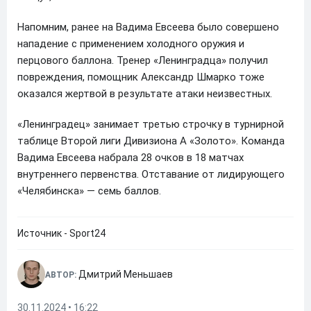
Напомним, ранее на Вадима Евсеева было совершено
нападение с применением холодного оружия и
перцового баллона. Тренер «Ленинградца» получил
повреждения, помощник Александр Шмарко тоже
оказался жертвой в результате атаки неизвестных.
«Ленинградец» занимает третью строчку в турнирной
таблице Второй лиги Дивизиона А «Золото». Команда
Вадима Евсеева набрала 28 очков в 18 матчах
внутреннего первенства. Отставание от лидирующего
«Челябинска» — семь баллов.
Источник - Sport24
Дмитрий Меньшаев
АВТОР:
30.11.2024 • 16:22