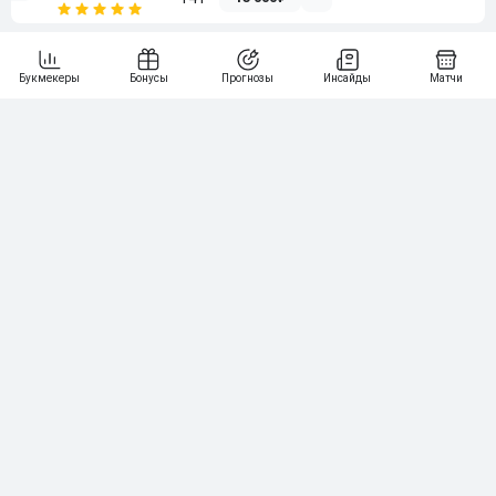
6
3 000₽
19
7
64
10 000₽
Смотреть всех