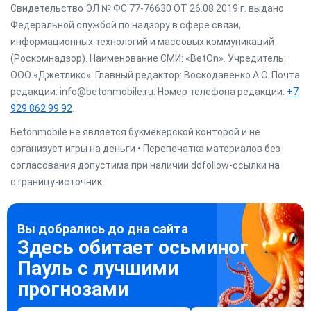
Свидетельство ЭЛ № ФС 77-76630 ОТ 26.08.2019 г. выдано
Федеральной службой по надзору в сфере связи,
информационных технологий и массовых коммуникаций
(Роскомнадзор). Наименование СМИ: «BetOn». Учредитель:
ООО «Джетликс». Главный редактор: Воскодавенко А.О. Почта
редакции: info@betonmobile.ru. Номер телефона редакции:
+7
929 862 99 92
.
Betonmobile не является букмекерской конторой и не
организует игры на деньги • Перепечатка материалов без
согласования допустима при наличии dofollow-ссылки на
страницу-источник