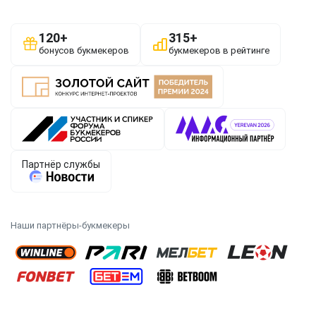
Наши партнёры-букмекеры