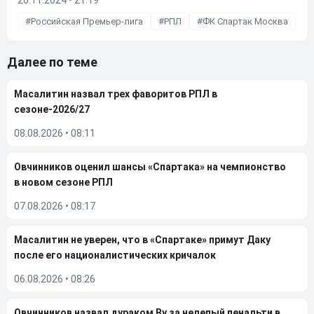
26.11.2024 • 21:19
Российская Премьер-лига
РПЛ
ФК Спартак Москва
Далее по теме
Масалитин назвал трех фаворитов РПЛ в
сезоне-2026/27
08.08.2026
•
08:11
Овчинников оценил шансы «Спартака» на чемпионство
в новом сезоне РПЛ
07.08.2026
•
08:17
Масалитин не уверен, что в «Спартаке» примут Даку
после его националистических кричалок
06.08.2026
•
08:26
Овчинников назвал дураком Ву за нелепый пенальти в