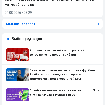
матче «Спартака»
04.08.2026
•
08:29
Больше новостей
Выбор редакции
5 популярных хоккейных стратегий,
которые не принесут прибыль
Стратегия ставок на гол игрока в футболе.
Разбор от настоящих капперов с
примерами и пошаговым гайдом
Ошибка выжившего в ставках на спорт. Что
это и как может мешать игре?