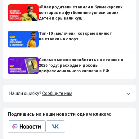
👶 Как родители ставили в букмекерских
конторах на футбольные успехи своих
детей и срывали куш
Топ-10 «мелочей», которые влияют
на ставки на спорт
Сколько можно заработать на ставках в
2026 году: расходы и доходы
профессионального каппера в РФ
Нашли ошибку?
Сообщите нам
Подпишись на наши новости одним кликом: