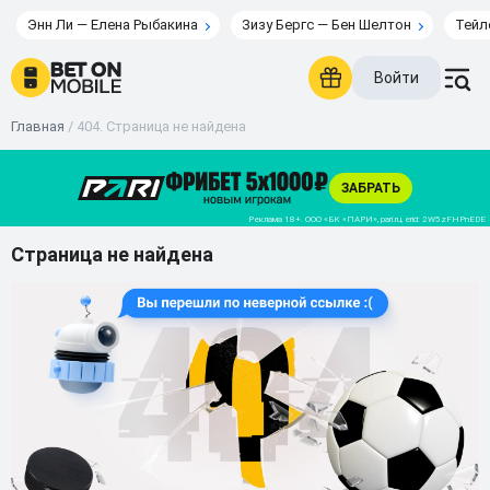
Энн Ли — Елена Рыбакина
Зизу Бергс — Бен Шелтон
Тейл
Войти
Главная
/
404. Страница не найдена
Страница не найдена