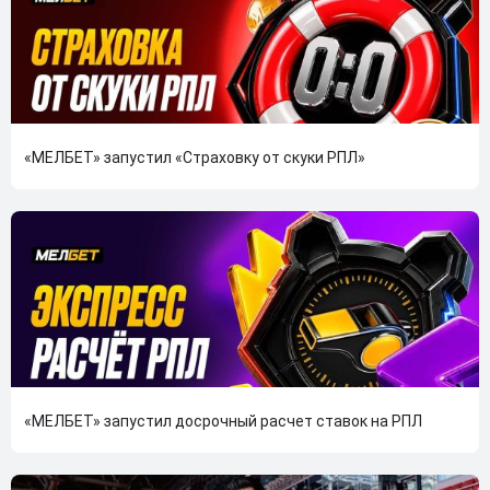
«МЕЛБЕТ» запустил «Страховку от скуки РПЛ»
«МЕЛБЕТ» запустил досрочный расчет ставок на РПЛ