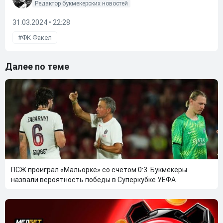
Редактор букмекерских новостей
31.03.2024 • 22:28
ФК Факел
Далее по теме
ПСЖ проиграл «Мальорке» со счетом 0:3. Букмекеры
назвали вероятность победы в Суперкубке УЕФА