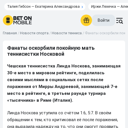
Талия Гибсон — Екатерина Александрова
Иржи Лехечка — Але
Войти
Главная
/
Новости спорта
/
Новости тенниса
/
Фанаты оскорбили поко
Фанаты оскорбили покойную мать
теннисистки Носковой
Чешская теннисистка Линда Носкова, занимающая
30-е место в мировом рейтинге, поделилась
своими мыслями в социальных сетях после
поражения от Мирры Андреевой, занимающей 7-е
место в рейтинге, в третьем раунде турнира
«тысячника» в Риме (Италия).
Линда Носкова уступила со счётом 1:6, 5:7. В своём
обращении к тем, кто критиковал её после поражения,
она выразила надежду на то, что они смогут проявить