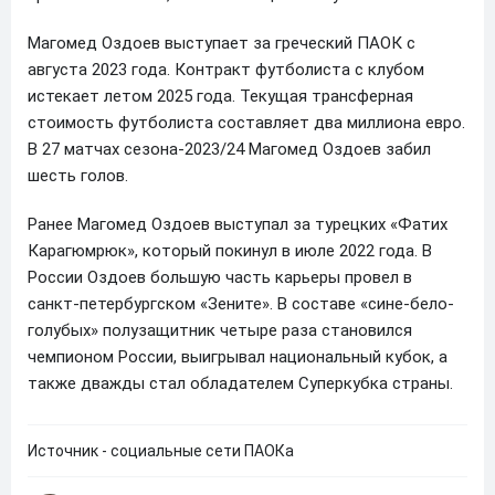
Магомед Оздоев выступает за греческий ПАОК с
августа 2023 года. Контракт футболиста с клубом
истекает летом 2025 года. Текущая трансферная
стоимость футболиста составляет два миллиона евро.
В 27 матчах сезона-2023/24 Магомед Оздоев забил
шесть голов.
Ранее Магомед Оздоев выступал за турецких «Фатих
Карагюмрюк», который покинул в июле 2022 года. В
России Оздоев большую часть карьеры провел в
санкт-петербургском «Зените». В составе «сине-бело-
голубых» полузащитник четыре раза становился
чемпионом России, выигрывал национальный кубок, а
также дважды стал обладателем Суперкубка страны.
Источник - социальные сети ПАОКа