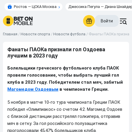
Ростов — ЦСКА Москва
Джессика Пегула — Диана Шнайде
Войти
Главная
/
Новости спорта
/
Новости футбола
/
Фанаты ПАОКа признали
Фанаты ПАОКа признали гол Оздоева
лучшим в 2023 году
Болельщики греческого футбольного клуба ПАОК
провели голосование, чтобы выбрать лучший гол
клуба в 2023 году. Победителем стал мяч, забитый
Магомедом Оздоевым
в чемпионате Греции.
5 ноября в матче 10-го тура чемпионата Греции ПАОК
победил «Олимпиакос» со счетом 4:2. Магомед Оздоев
с близкой дистанции расстрелял голкипера, отправив
мяч в сетку. За гол российского полузащитника
проголосовали 45,47% болельщиков клуба.