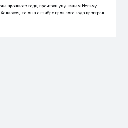
юне прошлого года, проиграв удушением Исламу
 Холлоуэя, то он в октябре прошлого года проиграл
FC
 может победить Холлоуэя в реванше
йцов UFC предсказал легкую победу Холлоуэя над