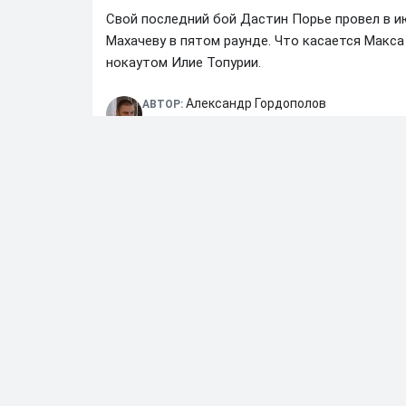
Свой последний бой Дастин Порье провел в и
Махачеву в пятом раунде. Что касается Макса
нокаутом Илие Топурии.
Александр Гордополов
АВТОР:
Автор и корреспондент Betonmobile
19.07.2025 • 22:50
Дастин Порье
Макс Холлоуэй
Новости U
Далее по теме
Экс-боец UFC рассказал, как Конор Макгрегор
11.07.2026
•
23:05
«Для Макса бой не будет тяжелым»: Тренер бо
Макгрегором
11.07.2026
•
19:03