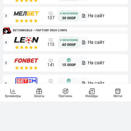
3
107
30 000₽
BETONMOBILE — ПАРТНЕР ЛЕОН 2 ЛИГА
4
115
40 000₽
5
15 000₽
141
6
3 000₽
19
7
64
10 000₽
Смотреть всех