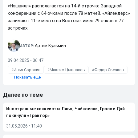
«Нэшвилл» располагается на 14-й строчке Западной
конференции с 64 очками после 78 матчей. «Айлендерс»
занимают 11-е место на Востоке, имея 79 очков в 77
встречах.
Артем Кузьмин
АВТОР:
09.04.2025 • 06:47
Илья Сорокин
Максим Цыплаков
Федор Свечков
+
Показать ещё
Далее по теме
Иностранные хоккеисты Ливо, Чайковски, Гросс и Дэй
покинули «Трактор»
31.05.2026
•
11:40