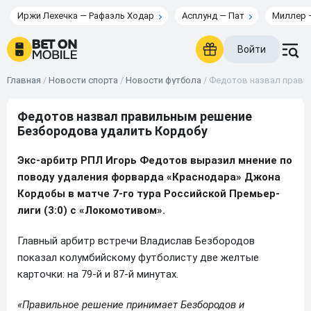
Иржи Лехечка — Рафаэль Ходар
Асплунд — Пат
Миллер 
Войти
Главная
/
Новости спорта
/
Новости футбола
/
Федотов назвал прави
Федотов назвал правильным решение
Безбородова удалить Кордобу
Экс-арбитр РПЛ Игорь Федотов выразил мнение по
поводу удаления форварда «Краснодара» Джона
Кордобы в матче 7-го тура Российской Премьер-
лиги (3:0) с «Локомотивом».
Главный арбитр встречи Владислав Безбородов
показал колумбийскому футболисту две желтые
карточки: на 79‑й и 87‑й минутах.
«Правильное решение принимает Безбородов и