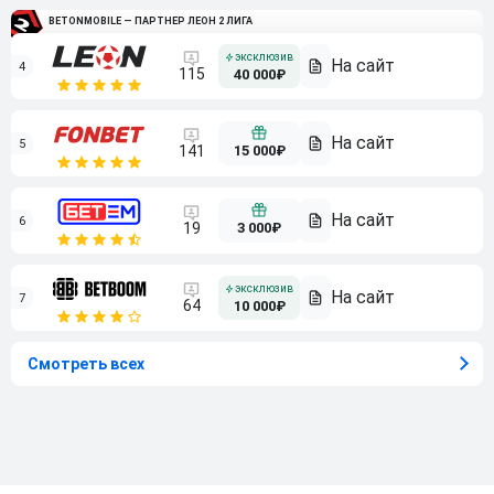
BETONMOBILE — ПАРТНЕР ЛЕОН 2 ЛИГА
4
115
40 000₽
5
15 000₽
141
6
3 000₽
19
7
64
10 000₽
Смотреть всех