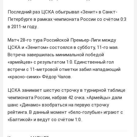
Последний раз ЦСКА обыгрывал «Зенит» в Санкт-
Петербурге в рамках чемпионата России со счётом 0:3
в 2011-м году.
Матч 28-го тура Российской Премьер-Лиги между
ЦСКА и «Зенитом» состоялся в субботу, 11-го мая.
Встреча завершилась минимальной победой
«армейцев» с результатом 1:0. Единственный гол
встречи с 11-метровой отметки забил нападающий
«красно-синих» Фёдор Чалов.
ЦСКА занимает шестую строчку в турнирной таблице
чемпионата России, набрав 42 очка. «Армейцы» дали
шанс «Динамо» взобраться на первую строчку
рейтинга. В данный момент «бело-голубые» играют с
«Балтикой» и ведут со счётом 1:0.