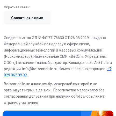
Обратная связь:
Связаться с нами
Свидетельство ЭЛ № ФС 77-76630 ОТ 26.08.2019 г. выдано
Федеральной службой по надзору в сфере связи,
информационных технологий и массовых коммуникаций
(Роскомнадзор). Наименование СМИ: «BetOn». Учредитель:
ООО «Джетликс». Главный редактор: Воскодавенко А.О. Почта
редакции: info@betonmobile.ru. Номер телефона редакции:
+7
929 862 99 92
.
Betonmobile не является букмекерской конторой и не
организует игры на деньги • Перепечатка материалов без
согласования допустима при наличии dofollow-ссылки на
страницу-источник