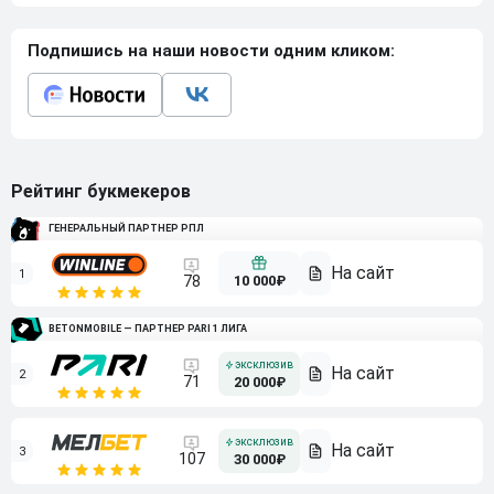
Подпишись на наши новости одним кликом:
Рейтинг букмекеров
ГЕНЕРАЛЬНЫЙ ПАРТНЕР РПЛ
1
10 000₽
78
BETONMOBILE — ПАРТНЕР PARI 1 ЛИГА
2
71
20 000₽
3
107
30 000₽