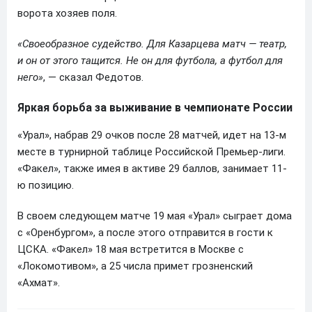
ворота хозяев поля.
«Своеобразное судейство. Для Казарцева матч — театр,
и он от этого тащится. Не он для футбола, а футбол для
него»
, — сказал Федотов.
Яркая борьба за выживание в чемпионате России
«Урал», набрав 29 очков после 28 матчей, идет на 13-м
месте в турнирной таблице Российской Премьер-лиги.
«Факел», также имея в активе 29 баллов, занимает 11-
ю позицию.
В своем следующем матче 19 мая «Урал» сыграет дома
с «Оренбургом», а после этого отправится в гости к
ЦСКА. «Факел» 18 мая встретится в Москве с
«Локомотивом», а 25 числа примет грозненский
«Ахмат».