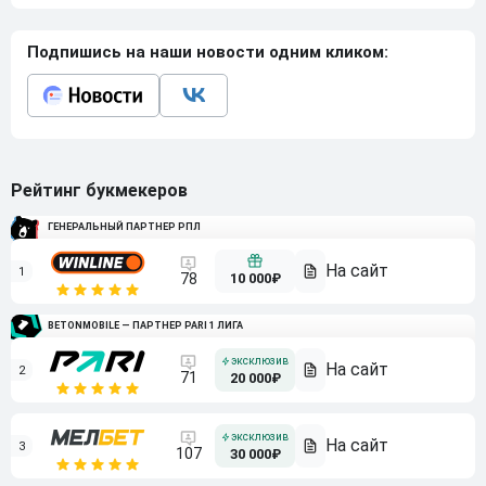
Подпишись на наши новости одним кликом:
Рейтинг букмекеров
ГЕНЕРАЛЬНЫЙ ПАРТНЕР РПЛ
1
10 000₽
78
BETONMOBILE — ПАРТНЕР PARI 1 ЛИГА
2
71
20 000₽
3
107
30 000₽