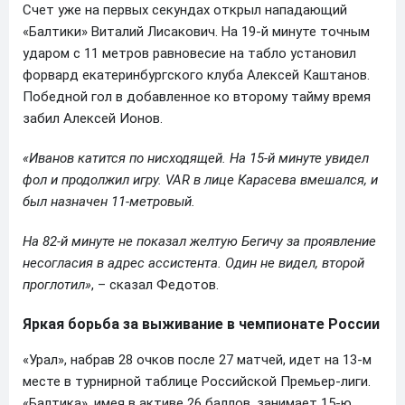
Счет уже на первых секундах открыл нападающий
«Балтики» Виталий Лисакович. На 19-й минуте точным
ударом с 11 метров равновесие на табло установил
форвард екатеринбургского клуба Алексей Каштанов.
Победной гол в добавленное ко второму тайму время
забил Алексей Ионов.
«Иванов катится по нисходящей. На 15-й минуте увидел
фол и продолжил игру. VAR в лице Карасева вмешался, и
был назначен 11-метровый.
На 82-й минуте не показал желтую Бегичу за проявление
несогласия в адрес ассистента. Один не видел, второй
проглотил»
, – сказал Федотов.
Яркая борьба за выживание в чемпионате России
«Урал», набрав 28 очков после 27 матчей, идет на 13-м
месте в турнирной таблице Российской Премьер-лиги.
«Балтика», имея в активе 26 баллов, занимает 15-ю