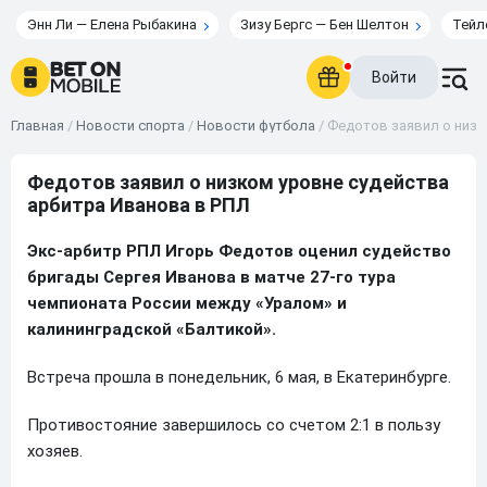
Энн Ли — Елена Рыбакина
Зизу Бергс — Бен Шелтон
Тейл
Войти
Главная
/
Новости спорта
/
Новости футбола
/
Федотов заявил о низк
Федотов заявил о низком уровне судейства
арбитра Иванова в РПЛ
Экс-арбитр РПЛ Игорь Федотов оценил судейство
бригады Сергея Иванова в матче 27-го тура
чемпионата России между «Уралом» и
калининградской «Балтикой».
Встреча прошла в понедельник, 6 мая, в Екатеринбурге.
Противостояние завершилось со счетом 2:1 в пользу
хозяев.