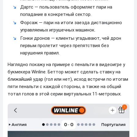
Дартс — пользователь оформляет пари на
попадание в конкретный сектор.
Форсаж — пари на итоги заезда дистанционно
управляемых игрушечных машинок.
Гонки дронов — клиенты угадывают, чей дрон
первым пролетит через препятствия без
нарушения правил.
Наглядно покажу на примере с пенальти в видеоигре у
букмекера Winline. Беттор может сделать ставку на
ближайший удар (гол или нет), исход встречи по итогам
пяти пенальти с каждой стороны, а также на общий
тотал голов в этой серии виртуальных 11-метровых.