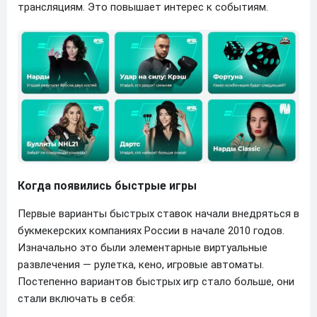
трансляциям. Это повышает интерес к событиям.
Когда появились быстрые игры
Первые варианты быстрых ставок начали внедряться в
букмекерских компаниях России в начале 2010 годов.
Изначально это были элементарные виртуальные
развлечения — рулетка, кено, игровые автоматы.
Постепенно вариантов быстрых игр стало больше, они
стали включать в себя: