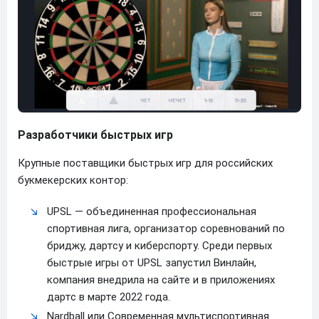
Разработчики быстрых игр
Крупные поставщики быстрых игр для российских
букмекерских контор:
UPSL — объединенная профессиональная
спортивная лига, организатор соревнований по
бриджу, дартсу и киберспорту. Среди первых
быстрые игры от UPSL запустил Винлайн,
компания внедрила на сайте и в приложениях
дартс в марте 2022 года.
Nardball или Современная мультиспортивная