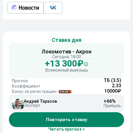
Ставка дня
Локомотив - Акрон
Сегодня, 18:00
+13 300₽
Возможный выигрыш
ТБ (3.5)
Прогноз
2.33
Коэффициент
10000₽
Бонус за регистрацию
+66%
Андрей Тарасов
Эксперт
Прибыль
Повторить ставку
Читать прогноз >