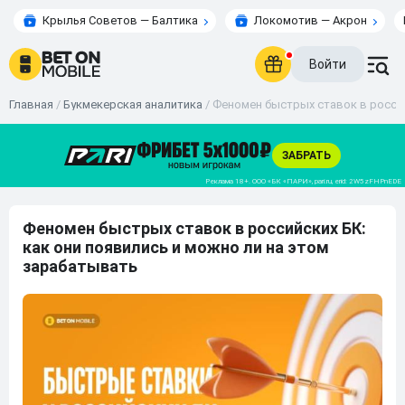
Крылья Советов — Балтика
Локомотив — Акрон
Войти
Главная
/
Букмекерская аналитика
/
Феномен быстрых ставок в россий
Феномен быстрых ставок в российских БК:
как они появились и можно ли на этом
зарабатывать