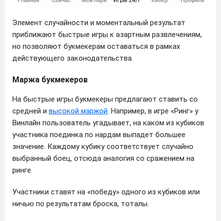
Элемент случайности и моментальный результат
приближают быстрые игры к азартным развлечениям,
но позволяют букмекерам оставаться в рамках
действующего законодательства.
Маржа букмекеров
На быстрые игры букмекеры предлагают ставить со
средней и
высокой маржой
. Например, в игре «Ринг» у
Винлайн пользователь угадывает, на каком из кубиков
участника поединка по нардам выпадет большее
значение. Каждому кубику соответствует случайно
выбранный боец, отсюда аналогия со сражением на
ринге.
Участники ставят на «победу» одного из кубиков или
ничью по результатам броска, тоталы.