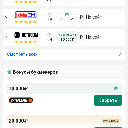
6
3 000₽
19
7
64
10 000₽
Смотреть всех
Бонусы букмекеров
10 000₽
20 000₽