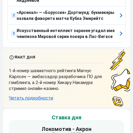
Андреевой
«Арсенал» — «Боруссия» Дортмунд: букмекеры
2
назвали фаворита матча Кубка Эмирейтс
Искусственный интеллект заранее угадал имя
3
чемпиона Мировой серии покера в Лас-Вегасе
1-й номер шахматного рейтинга Магнус
Карлсен — амбассадор разрабочика ПО для
гэмблинга, а 2-й номер Хикару Накамура
стримил онлайн-казино.
Ставка дня
Локомотив - Акрон