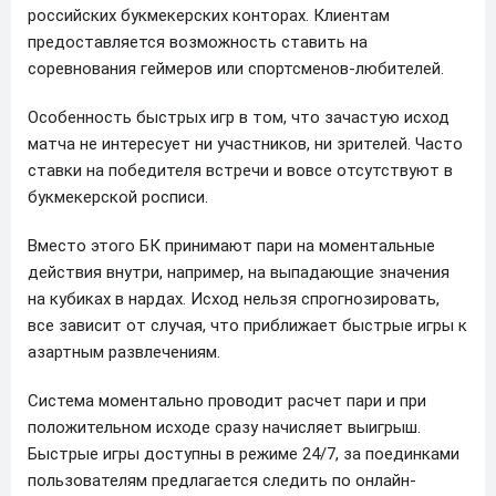
российских букмекерских конторах. Клиентам
предоставляется возможность ставить на
соревнования геймеров или спортсменов-любителей.
Особенность быстрых игр в том, что зачастую исход
матча не интересует ни участников, ни зрителей. Часто
ставки на победителя встречи и вовсе отсутствуют в
букмекерской росписи.
Вместо этого БК принимают пари на моментальные
действия внутри, например, на выпадающие значения
на кубиках в нардах. Исход нельзя спрогнозировать,
все зависит от случая, что приближает быстрые игры к
азартным развлечениям.
Система моментально проводит расчет пари и при
положительном исходе сразу начисляет выигрыш.
Быстрые игры доступны в режиме 24/7, за поединками
пользователям предлагается следить по онлайн-