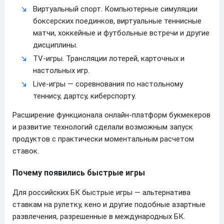
Виртуальный спорт. Компьютерные симуляции
боксерских поединков, виртуальные теннисные
матчи, хоккейные и футбольные встречи и другие
дисциплины.
TV-игры. Трансляции лотерей, карточных и
настольных игр.
Live-игры — соревнования по настольному
теннису, дартсу, киберспорту.
Расширение функционала онлайн-платформ букмекеров
и развитие технологий сделали возможным запуск
продуктов с практически моментальным расчетом
ставок.
Почему появились быстрые игры
Для российских БК быстрые игры — альтернатива
ставкам на рулетку, кено и другие подобные азартные
развлечения, разрешенные в международных БК.