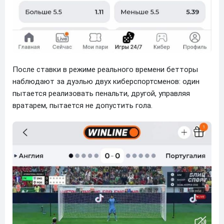
После ставки в режиме реального времени бетторы
наблюдают за дуэлью двух киберспортсменов: один
пытается реализовать пенальти, другой, управляя
вратарем, пытается не допустить гола.