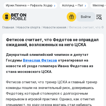
Иржи Лехечка — Рафаэль Ходар
Асплунд — Пат
Миллер 
Войти
Главная
/
Новости спорта
/
Новости хоккея
/
Фетисов считает, что Ф
Фетисов считает, что Федотов не оправдал
ожиданий, возложенных на него ЦСКА
Двукратный олимпийский чемпион и депутат
Госдумы
Вячеслав Фетисов
отреагировал на
новости об уходе голкипера Ивана Федотова из
стана московского ЦСКА.
Фетисов отметил, что тренер ЦСКА и главный тренер
команды пошли на значительный риск, доверившись
Федотову, который столкнулся с долгосрочным
перерывом в игровой практике. Однако, как отметил
специалист, по ходу сезона вратарь стал набирать