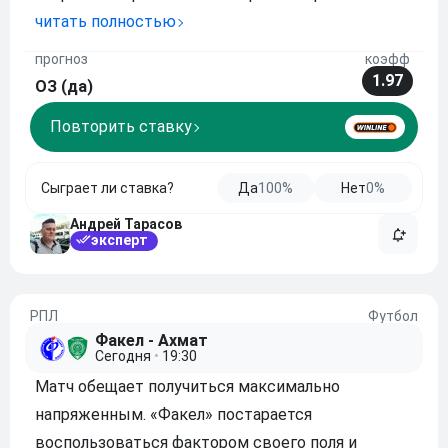
плотных матчах, в 5 последних очных встречах в
читать полностью
РПЛ зафиксировано 3 ничьи, а средняя
прогноз
коэфф
результативность всего 1.43 гола за игру.
1.97
ОЗ (да)
Прогнозные модели схо
Повторить ставку
Сыграет ли ставка?
Да
100%
Нет
0%
Андрей Тарасов
эксперт
РПЛ
Футбол
Факел - Ахмат
Сегодня
•
19:30
Матч обещает получиться максимально
напряженным. «Факел» постарается
воспользоваться фактором своего поля и