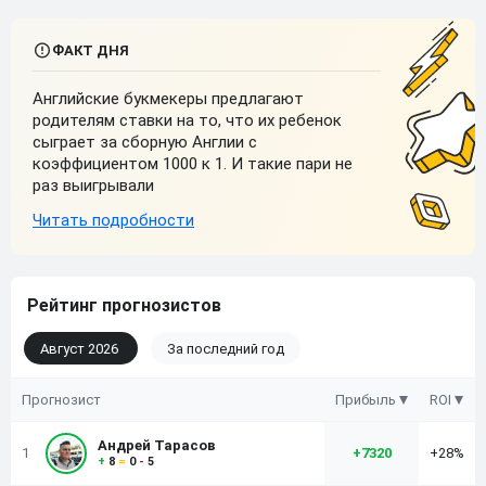
Английские букмекеры предлагают
родителям ставки на то, что их ребенок
сыграет за сборную Англии с
коэффициентом 1000 к 1. И такие пари не
раз выигрывали
Рейтинг прогнозистов
Август 2026
За последний год
Прогнозист
Прибыль
ROI
Андрей Тарасов
1
+
7320
+28%
+
8
=
0
-
5