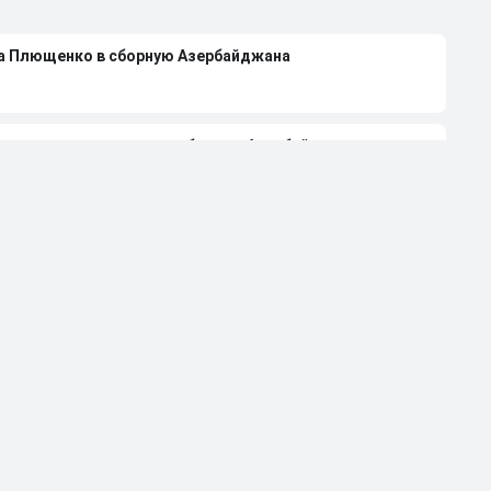
на Плющенко в сборную Азербайджана
лющенко выступать за сборную Азербайджана
 Авериной расстались из-за болезни
странили от работы тренером за травлю