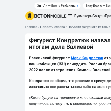
Энн Ли — Елена Рыбакина
Зизу Бергс — Бе
Букмекеры
Бонусы
Про
Главная
/
Новости спорта
/
Новости фигурного катания
Фигурист Кондратюк назвал
итогам дела Валиевой
Российский фигурист
Марк Кондратюк
отр
конькобежцев (ISU) присудить России бр
2022 после отстранения Камилы Валиевой
Кондратюк сообщил, что решение о присужде
изначально все рассчитывали либо на золотую
«Когда будучи на тренировке мне показали доку
получилось, потому что я неоднократно просчи