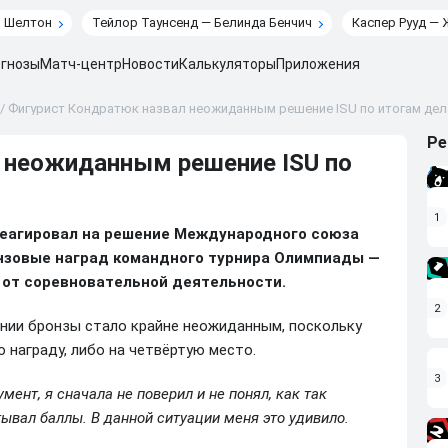
н Шелтон
Тейлор Таунсенд — Белинда Бенчич
Каспер Рууд — 
гнозы
Матч-центр
Новости
Калькуляторы
Приложения
/
Фигурист Кондратюк назвал неожиданным решение ISU по итогам дел
Ре
 неожиданным решение ISU по
1
еагировал на решение Международного союза
онзовые наград командного турнира Олимпиады —
 от соревновательной деятельности.
2
нии бронзы стало крайне неожиданным, поскольку
 награду, либо на четвёртую место.
3
мент, я сначала не поверил и не понял, как так
тывал баллы. В данной ситуации меня это удивило.