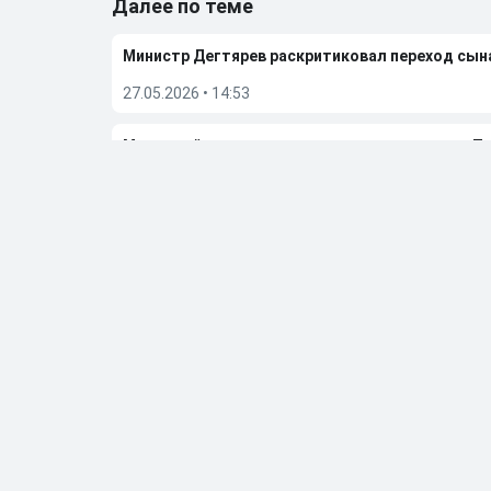
Далее по теме
Министр Дегтярев раскритиковал переход сы
27.05.2026
•
14:53
Мостовой прокомментировал решение сына П
23.05.2026
•
11:51
Алиев отреагировал на слухи, что они с Ариной
08.05.2026
•
10:22
Бывшую фигуристку чемпионку ОИ Дюамель от
05.05.2026
•
20:27
Больше новостей
Выбор редакции