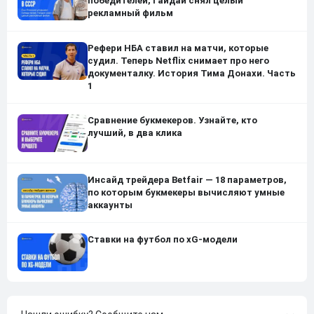
победителей, Гайдай снял целый
рекламный фильм
Рефери НБА ставил на матчи, которые
судил. Теперь Netflix снимает про него
документалку. История Тима Донахи. Часть
1
Сравнение букмекеров. Узнайте, кто
лучший, в два клика
Инсайд трейдера Betfair — 18 параметров,
по которым букмекеры вычисляют умные
аккаунты
Ставки на футбол по xG-модели