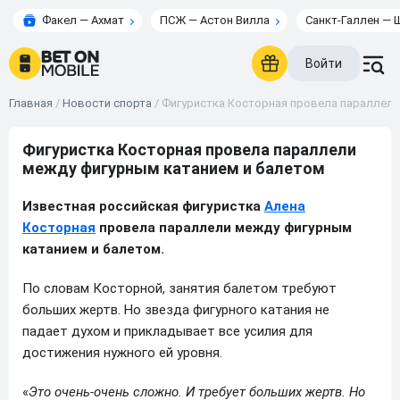
Факел — Ахмат
ПСЖ — Астон Вилла
Санкт-Галлен — 
Войти
Главная
/
Новости спорта
/
Фигуристка Косторная провела параллели
Фигуристка Косторная провела параллели
между фигурным катанием и балетом
Известная российская фигуристка
Алена
Косторная
провела параллели между фигурным
катанием и балетом.
По словам Косторной, занятия балетом требуют
больших жертв. Но звезда фигурного катания не
падает духом и прикладывает все усилия для
достижения нужного ей уровня.
«
Это очень-очень сложно. И требует больших жертв. Но