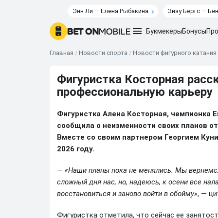
Энн Ли — Елена Рыбакина
Зизу Бергс — Бе
Букмекеры
Бонусы
Про
Главная
/
Новости спорта
/
Новости фигурного катания
Фигуристка Косторная расск
профессиональную карьеру
Фигуристка Алена Косторная, чемпионка Е
сообщила о неизменности своих планов о
Вместе со своим партнером Георгием Куни
2026 году.
—
«Наши планы пока не менялись. Мы вернемся
сложный дня нас, но, надеюсь, к осени все на
восстановиться и заново войти в обойму»
, — ц
Фигуристка отметила, что сейчас ее занятос