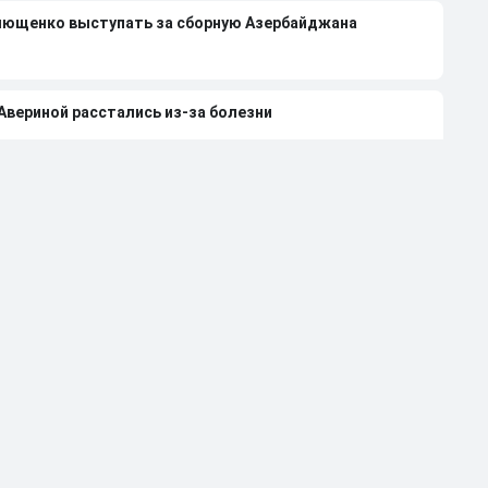
лющенко выступать за сборную Азербайджана
 Авериной расстались из-за болезни
странили от работы тренером за травлю