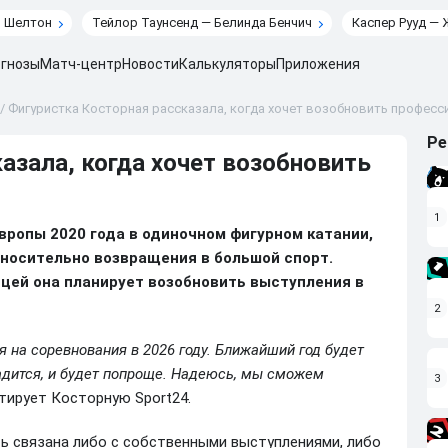
н Шелтон
Тейлор Таунсенд — Белинда Бенчич
Каспер Рууд — 
гнозы
Матч-центр
Новости
Калькуляторы
Приложения
/
Фигуристка Косторная рассказала, когда хочет возобновить профес
Ре
азала, когда хочет возобновить
1
вропы 2020 года в одиночном фигурном катании,
тносительно возвращения в большой спорт.
цей она планирует возобновить выступления в
2
 на соревнования в 2026 году. Ближайший год будет
ладится, и будет попроще. Надеюсь, мы сможем
3
итирует Косторную Sport24.
ть связана либо с собственными выступлениями, либо