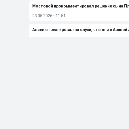
Мостовой прокомментировал решение сына П
23.05.2026
•
11:51
Алиев отреагировал на слухи, что они с Ариной
08.05.2026
•
10:22
Бывшую фигуристку чемпионку ОИ Дюамель от
05.05.2026
•
20:27
Больше новостей
Выбор редакции