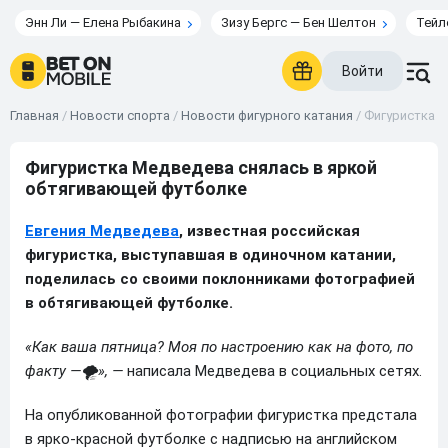
Энн Ли — Елена Рыбакина
Зизу Бергс — Бен Шелтон
Тейл
Войти
Главная
/
Новости спорта
/
Новости фигурного катания
/
Фигуристка М
Фигуристка Медведева снялась в яркой
обтягивающей футболке
Евгения Медведева
, известная российская
фигуристка, выступавшая в одиночном катании,
поделилась со своими поклонниками фотографией
в обтягивающей футболке.
«Как ваша пятница? Моя по настроению как на фото, по
факту —🌪», —
написала Медведева в социальных сетях.
На опубликованной фотографии фигуристка предстала
в ярко-красной футболке с надписью на английском