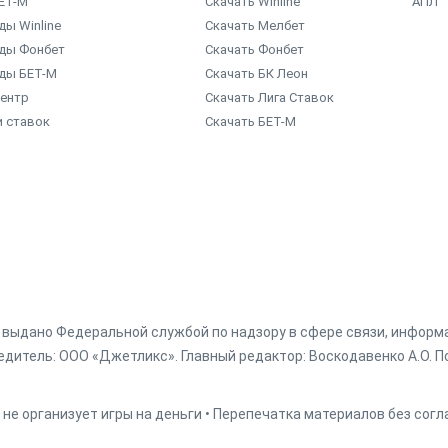
ЕТ-М
Скачать Winline
АПЛ
ы Winline
Скачать Мелбет
ды Фонбет
Скачать Фонбет
ды БЕТ-М
Скачать БК Леон
центр
Скачать Лига Ставок
и ставок
Скачать БЕТ-М
г. выдано Федеральной службой по надзору в сфере связи, инфор
дитель: ООО «Джетликс». Главный редактор: Воскодавенко А.О. По
 не организует игры на деньги • Перепечатка материалов без сог