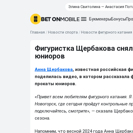
Элина Свитолина — Анастасия Пот
Букмекеры
Бонусы
Про
Главная
/
Новости спорта
/
Новости фигурного катания
Фигуристка Щербакова снял
юниоров
Анна Щербакова
, известная российская ф
поделилась видео, в котором рассказала 
прокаты юниоров.
«Привет всем любителям фигурного катания. Я 
Новогорск, где сегодня пройдут контрольные п
подключайтесь, смотрите», —
сказала Щербаков
сезона.
Напомним, что весной 2024 года Анна Щербак