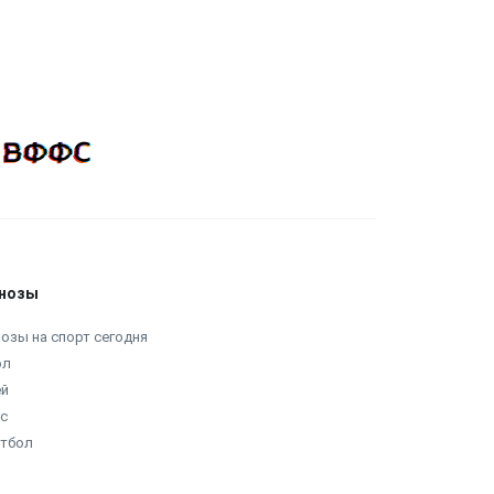
нозы
озы на спорт сегодня
ол
ей
с
етбол