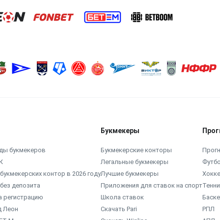
Букмекеры
Прог
ды букмекеров
Букмекерские конторы
Прогн
К
Легальные букмекеры
Футб
букмекерских контор в 2026 году
Лучшие букмекеры
Хокк
без депозита
Приложения для ставок на спорт
Тенни
а регистрацию
Школа ставок
Баск
д Леон
Скачать Pari
РПЛ