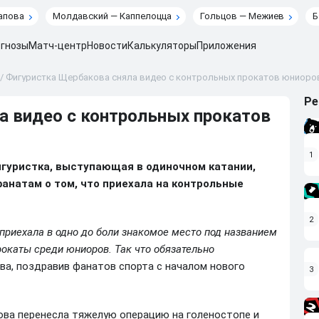
апова
Молдавский — Каппелоцца
Гольцов — Межиев
Б
гнозы
Матч-центр
Новости
Калькуляторы
Приложения
/
Фигуристка Щербакова сняла видео с контрольных прокатов юниоро
Ре
а видео с контрольных прокатов
1
игуристка, выступающая в одиночном катании,
фанатам о том, что приехала на контрольные
2
приехала в одно до боли знакомое место под названием
рокаты среди юниоров. Так что обязательно
а, поздравив фанатов спорта с началом нового
3
ова перенесла тяжелую операцию на голеностопе и