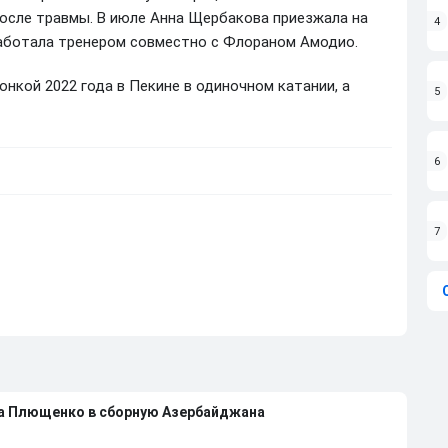
осле травмы. В июле Анна Щербакова приезжала на
4
работала тренером совместно с Флораном Амодио.
нкой 2022 года в Пекине в одиночном катании, а
5
6
7
на Плющенко в сборную Азербайджана